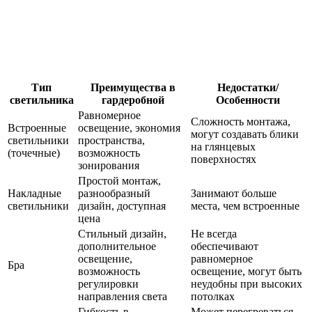
Тип
Преимущества в
Недостатки/
светильника
гардеробной
Особенности
Равномерное
Сложность монтажа,
Встроенные
освещение, экономия
могут создавать блики
светильники
пространства,
на глянцевых
(точечные)
возможность
поверхностях
зонирования
Простой монтаж,
Накладные
разнообразный
Занимают больше
светильники
дизайн, доступная
места, чем встроенные
цена
Стильный дизайн,
Не всегда
дополнительное
обеспечивают
освещение,
равномерное
Бра
возможность
освещение, могут быть
регулировки
неудобны при высоких
направления света
потолках
Гибкость в
Может перегреваться