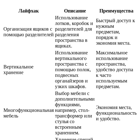
Лайфхак
Описание
Преимущества
Использование
Быстрый доступ к
лотков, коробок и
нужным
Организация ящиков с
разделителей для
предметам,
помощью разделителей
разделения
порядок и
пространства в
экономия места.
ящиках.
Использование
Максимальное
вертикального
использование
пространства с
пространства,
Вертикальное
помощью полок,
удобство доступа
хранение
подвесных
к часто
органайзеров и
используемым
узких шкафов.
предметам.
Выбор мебели с
дополнительными
функциями,
Экономия места,
Многофункциональная
например, стол-
функциональность
мебель
трансформер или
и удобство.
стулья со
встроенным
хранением.
Хранение специй