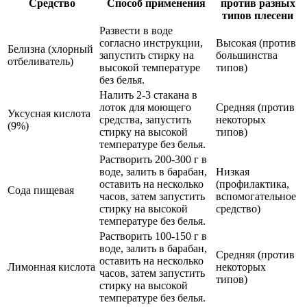
Средство
Способ применения
против разных
типов плесени
Развести в воде
согласно инструкции,
Высокая (против
Белизна (хлорный
запустить стирку на
большинства
отбеливатель)
высокой температуре
типов)
без белья.
Налить 2-3 стакана в
лоток для моющего
Средняя (против
Уксусная кислота
средства, запустить
некоторых
(9%)
стирку на высокой
типов)
температуре без белья.
Растворить 200-300 г в
воде, залить в барабан,
Низкая
оставить на несколько
(профилактика,
Сода пищевая
часов, затем запустить
вспомогательное
стирку на высокой
средство)
температуре без белья.
Растворить 100-150 г в
воде, залить в барабан,
Средняя (против
оставить на несколько
Лимонная кислота
некоторых
часов, затем запустить
типов)
стирку на высокой
температуре без белья.