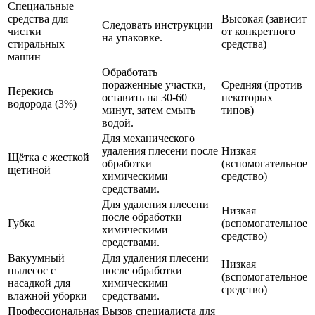
Специальные
средства для
Высокая (зависит
Следовать инструкции
чистки
от конкретного
на упаковке.
стиральных
средства)
машин
Обработать
пораженные участки,
Средняя (против
Перекись
оставить на 30-60
некоторых
водорода (3%)
минут, затем смыть
типов)
водой.
Для механического
удаления плесени после
Низкая
Щётка с жесткой
обработки
(вспомогательное
щетиной
химическими
средство)
средствами.
Для удаления плесени
Низкая
после обработки
Губка
(вспомогательное
химическими
средство)
средствами.
Вакуумный
Для удаления плесени
Низкая
пылесос с
после обработки
(вспомогательное
насадкой для
химическими
средство)
влажной уборки
средствами.
Профессиональная
Вызов специалиста для