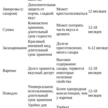
Дополнительная
Заморозка (с
защита от
Может
12 месяцев
сахаром)
порчи, сладкий
кристаллизоваться
вкус
Компактное
Может потерять
хранение,
12-18
Сушка
часть вкуса и
длительный
месяцев
аромата
срок годности
Красивый
Долгое
внешний вид,
Засахаривание
приготовление,
6-12 месяце
длительный
много сахара
срок хранения
Высокое
содержание
Долго хранится,
сахара, теряются
12-18
Варенье
вкусный десерт
некоторые
месяцев
полезные
свойства
Универсальное
Более однородная
использование,
12-18
Повидло
консистенция, чем
длительный
месяцев
у варенья
срок хранения
Удобно для
Требует