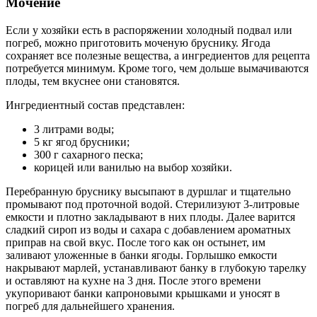
Мочение
Если у хозяйки есть в распоряжении холодный подвал или
погреб, можно приготовить моченую бруснику. Ягода
сохраняет все полезные вещества, а ингредиентов для рецепта
потребуется минимум. Кроме того, чем дольше вымачиваются
плоды, тем вкуснее они становятся.
Ингредиентный состав представлен:
3 литрами воды;
5 кг ягод брусники;
300 г сахарного песка;
корицей или ванилью на выбор хозяйки.
Перебранную бруснику высыпают в дуршлаг и тщательно
промывают под проточной водой. Стерилизуют 3-литровые
емкости и плотно закладывают в них плоды. Далее варится
сладкий сироп из воды и сахара с добавлением ароматных
приправ на свой вкус. После того как он остынет, им
заливают уложенные в банки ягоды. Горлышко емкости
накрывают марлей, устанавливают банку в глубокую тарелку
и оставляют на кухне на 3 дня. После этого времени
укупоривают банки капроновыми крышками и уносят в
погреб для дальнейшего хранения.