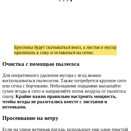
Брусника будет скатываться вниз, а листья и мусор
прилипать к соку и оставаться на сетке.
Очистка с помощью пылесоса
Для оперативного удаления мусора с ягод можно
воспользоваться пылесосом. Также потребуется крупное сито
или сетка с бортиками. Небольшими порциями высыпайте
сухие ягоды в сито и направляйте поток воздуха от пылесоса
снизу.
Крайне важно правильно настроить мощность,
чтобы ягоды не разлетались вместе с листьями и
веточками.
Просеивание на ветру
Если на улице ветреная погода, используют еще один простой