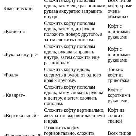
Сложить кофту пополам
Всех типов
вдоль, затем еще раз пополам,
кофт, кроме
Классический
рукава аккуратно заправить
очень
внутрь.
объемных
Сложить кофту пополам
Кофт с
вдоль, затем один рукав
«Конверт»
длинными
положить поверх другого, а
рукавами
затем сложить пополам.
Сложить кофту пополам
Кофт с
вдоль, рукава заправить
«Рукава внутрь»
длинными
внутрь, затем сложить еще
рукавами
раз пополам.
Сложить кофту вдоль,
Тонких
«Ролл»
свернуть в рулон от одного
кофт из
края к другому.
трикотажа
Сложить кофту пополам
Кофт с
вдоль, затем сложить рукава
«Квадрат»
короткими
к центру, а затем сложить
рукавами
пополам.
Сложить кофту вертикально,
Кофт из
«Вертикальный»
аккуратно выравнивая плечи
тонких
и края.
тканей
Разложить кофту
горизонтально, сложить
Всех типов
«Горизонтальный»