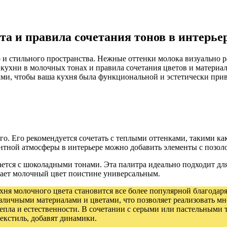
та и правила сочетания тонов в интерье
 и стильного пространства. Нежные оттенки молока визуально 
кухни в молочных тонах и правила сочетания цветов и материал
ами, чтобы ваша кухня была функциональной и эстетически прив
о. Его рекомендуется сочетать с теплыми оттенками, такими ка
антной атмосферы в интерьере можно добавить элементы с позол
ается с шоколадными тонами. Эта палитра идеально подходит дл
ает молочный цвет поистине универсальным.
хня молочного цвета становится все более популярной благодаря
различными материалами и цветами, что позволяет реализовать 
епла и естественности. В сочетании с серыми или пастельными т
текстиль, добавят динамики.