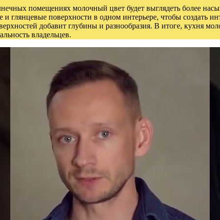
нечных помещениях молочный цвет будет выглядеть более насыще
и глянцевые поверхности в одном интерьере, чтобы создать ин
ерхностей добавит глубины и разнообразия. В итоге, кухня моло
льность владельцев.