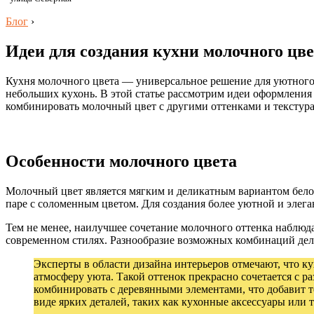
Блог
›
Идеи для создания кухни молочного цве
Кухня молочного цвета — универсальное решение для уютного
небольших кухонь. В этой статье рассмотрим идеи оформления 
комбинировать молочный цвет с другими оттенками и текстур
Особенности молочного цвета
Молочный цвет является мягким и деликатным вариантом белог
паре с соломенным цветом. Для создания более уютной и элег
Тем не менее, наилучшее сочетание молочного оттенка наблюд
современном стилях. Разнообразие возможных комбинаций дел
Эксперты в области дизайна интерьеров отмечают, что ку
атмосферу уюта. Такой оттенок прекрасно сочетается с 
комбинировать с деревянными элементами, что добавит т
виде ярких деталей, таких как кухонные аксессуары или 