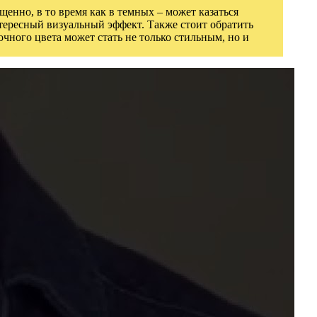
нно, в то время как в темных – может казаться
тересный визуальный эффект. Также стоит обратить
чного цвета может стать не только стильным, но и