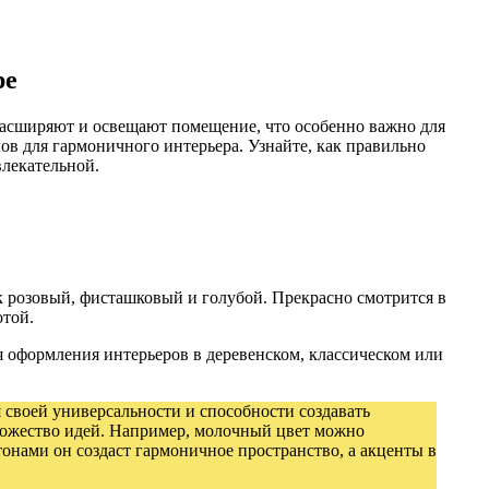
ре
расширяют и освещают помещение, что особенно важно для
ов для гармоничного интерьера. Узнайте, как правильно
лекательной.
к розовый, фисташковый и голубой. Прекрасно смотрится в
отой.
я оформления интерьеров в деревенском, классическом или
 своей универсальности и способности создавать
множество идей. Например, молочный цвет можно
онами он создаст гармоничное пространство, а акценты в