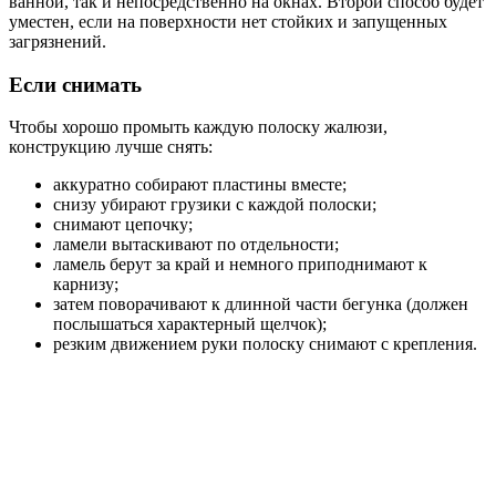
ванной, так и непосредственно на окнах. Второй способ будет
уместен, если на поверхности нет стойких и запущенных
загрязнений.
Если снимать
Чтобы хорошо промыть каждую полоску жалюзи,
конструкцию лучше снять:
аккуратно собирают пластины вместе;
снизу убирают грузики с каждой полоски;
снимают цепочку;
ламели вытаскивают по отдельности;
ламель берут за край и немного приподнимают к
карнизу;
затем поворачивают к длинной части бегунка (должен
послышаться характерный щелчок);
резким движением руки полоску снимают с крепления.