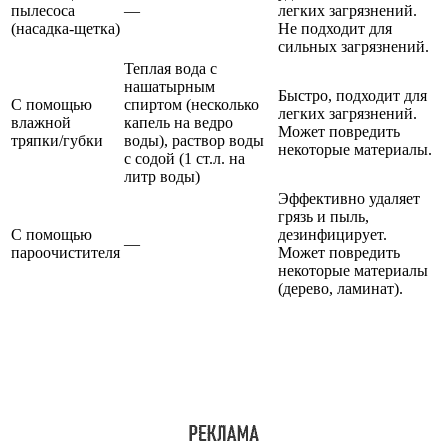
пылесоса
—
легких загрязнений.
(насадка-щетка)
Не подходит для
сильных загрязнений.
Теплая вода с
нашатырным
Быстро, подходит для
С помощью
спиртом (несколько
легких загрязнений.
влажной
капель на ведро
Может повредить
тряпки/губки
воды), раствор воды
некоторые материалы.
с содой (1 ст.л. на
литр воды)
Эффективно удаляет
грязь и пыль,
С помощью
дезинфицирует.
—
пароочистителя
Может повредить
некоторые материалы
(дерево, ламинат).