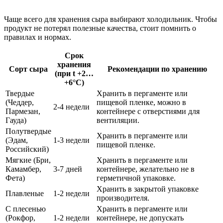
Чаще всего для хранения сыра выбирают холодильник. Чтобы
продукт не потерял полезные качества, стоит помнить о
правилах и нормах.
Срок
хранения
Сорт сыра
Рекомендации по хранению
(при t +2…
+6°C)
Твердые
Хранить в пергаменте или
(Чеддер,
пищевой пленке, можно в
2-4 недели
Пармезан,
контейнере с отверстиями для
Гауда)
вентиляции.
Полутвердые
Хранить в пергаменте или
(Эдам,
1-3 недели
пищевой пленке.
Российский)
Мягкие (Бри,
Хранить в пергаменте или
Камамбер,
3-7 дней
контейнере, желательно не в
Фета)
герметичной упаковке.
Хранить в закрытой упаковке
Плавленые
1-2 недели
производителя.
С плесенью
Хранить в пергаменте или
(Рокфор,
1-2 недели
контейнере, не допускать