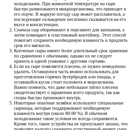
холодильник. При комнатной температуре на сыре
быстро размножаются микроорганизмы, что приводит к
его порче. В жаркую погоду сыр может расплавиться, а
последующее охлаждение негативно сказывается на его
вкусе и консистенции.
Сначала сыр оборачивают в пергамент для запекания, а
затем помещают в пластиковый контейнер. Этот способ
помогает сохранить необходимую влажность и продлить
срок его мягкости.
Копченые сыры имеют более длительный срок хранения
по сравнению с обычными, однако их не следует
хранить в одной упаковке с другими сортами.
Если на сыре появляется плесень, ее нужно немедленно
удалить. Оставшуюся часть можно использовать для
приготовления горячих бутербродов или пиццы, а
оставшийся кусок стоит положить в морозильник.
Важно помнить, что даже небольшое пятно плесени
свидетельствует о заражении всего продукта, так как
споры быстро проникают внутрь.
Некоторые опытные хозяйки используют специальные
сырницы, которые поддерживают необходимую
влажность внутри (около 80-90 %). В обычном
холодильнике такие условия не всегда сохраняются.
Кроме того, такие устройства не пропускают запахи, что
позволяет надолго сохранить естественный аромат сыра.