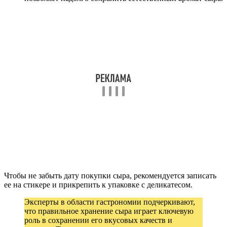
Чтобы не забыть дату покупки сыра, рекомендуется записать
ее на стикере и прикрепить к упаковке с деликатесом.
Эксперты в области гастрономии подчеркивают,
что правильное хранение сыра играет ключевую
роль в сохранении его вкусовых качеств и