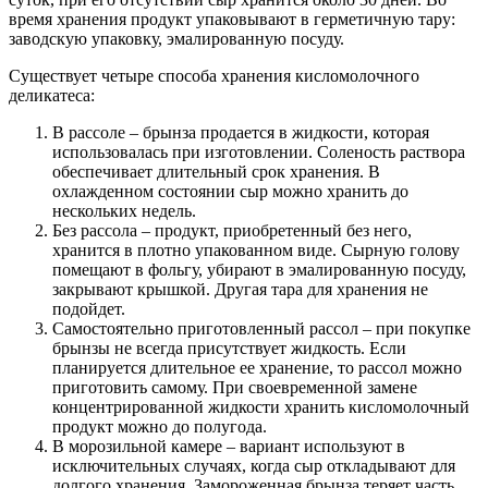
время хранения продукт упаковывают в герметичную тару:
заводскую упаковку, эмалированную посуду.
Существует четыре способа хранения кисломолочного
деликатеса:
В рассоле – брынза продается в жидкости, которая
использовалась при изготовлении. Соленость раствора
обеспечивает длительный срок хранения. В
охлажденном состоянии сыр можно хранить до
нескольких недель.
Без рассола – продукт, приобретенный без него,
хранится в плотно упакованном виде. Сырную голову
помещают в фольгу, убирают в эмалированную посуду,
закрывают крышкой. Другая тара для хранения не
подойдет.
Самостоятельно приготовленный рассол – при покупке
брынзы не всегда присутствует жидкость. Если
планируется длительное ее хранение, то рассол можно
приготовить самому. При своевременной замене
концентрированной жидкости хранить кисломолочный
продукт можно до полугода.
В морозильной камере – вариант используют в
исключительных случаях, когда сыр откладывают для
долгого хранения. Замороженная брынза теряет часть