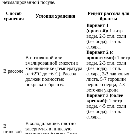
неэмалированной посуде.
Способ
Рецепт рассола для
Условия хранения
хранения
брынзы
Вариант 1
(простой):
1 литр
воды, 2-3 ст.л. соли
(без йода), 1 ст.л.
сахара.
Вариант 2 (с
В стеклянной или
пряностями):
1 литр
эмалированной емкости в
воды, 2-3 ст.л. соли
холодильнике (температура
(без йода), 1 ст.л.
В рассоле
от +2°C до +6°C). Рассол
сахара, 2-3 лавровых
должен полностью
листа, 5-7 горошин
покрывать брынзу.
черного перца, 2-3
веточки укропа.
Вариант 3 (более
крепкий):
1 литр
воды, 4-5 ст.л. соли
(без йода), 1 ст.л.
сахара.
В холодильнике, плотно
В
завернутая в пищевую
пищевой
—