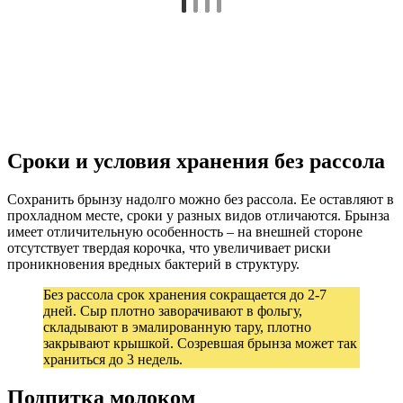
Сроки и условия хранения без рассола
Сохранить брынзу надолго можно без рассола. Ее оставляют в
прохладном месте, сроки у разных видов отличаются. Брынза
имеет отличительную особенность – на внешней стороне
отсутствует твердая корочка, что увеличивает риски
проникновения вредных бактерий в структуру.
Без рассола срок хранения сокращается до 2-7
дней. Сыр плотно заворачивают в фольгу,
складывают в эмалированную тару, плотно
закрывают крышкой. Созревшая брынза может так
храниться до 3 недель.
Подпитка молоком