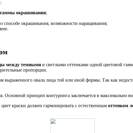
:
й гаммы окрашивания
;
в о способе окрашивания, возможности наращивания;
вие.
ом
оды между темными
и светлыми оттенками одной цветовой гамм
зрительные пропорции.
м выраженного овала лица той или иной формы. Так как недост
я. Основной принцип контуринга заключается в максимально в
, цвет краски должен гармонировать с естественным
оттенком л