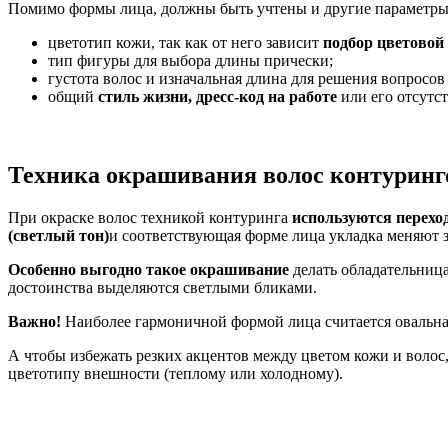
Помимо формы лица, должны быть учтены и другие параметры
цветотип кожи, так как от него зависит
подбор цветово
тип фигуры для выбора длины прически;
густота волос и изначальная длина для решения вопросо
общий
стиль жизни, дресс-код на работе
или его отсутст
Техника окрашивания волос контуринг
При окраске волос техникой контуринга
используются перех
(светлый тон)
и соответствующая форме лица укладка меняют 
Особенно выгодно такое окрашивание
делать обладательница
достоинства выделяются светлыми бликами.
Важно!
Наиболее гармоничной формой лица считается овальна
А чтобы избежать резких акцентов между цветом кожи и волос
цветотипу внешности (теплому или холодному).