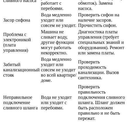
сливного насоса
работает с
обмоток). Замена
перебоями.
насоса.
Вода медленно
Проверить сифон на
Засор сифона
уходит или
наличие засоров.
совсем не уходит.
Прочистить сифон.
Машина не
Диагностика платы
Проблема с
сливает воду,
управления (требует
электроникой
другие функции
специальных знаний и
(плата
могут работать
оборудования). Ремонт
управления)
некорректно.
или замена платы.
Вода медленно
Проверить
Забитый
уходит или
проходимость
канализационный
совсем не уходит
канализации. Вызов
стояк
во всей квартире/
сантехника.
доме.
Проверить
правильность
Неправильное
Вода не уходит
подключения сливного
подключение
или уходит с
шланга. Шланг должен
сливного шланга
перебоями.
быть расположен
правильно и не быть
пережат.