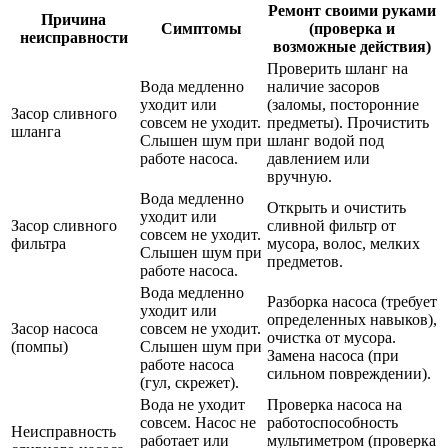
Ремонт своими руками
Причина
Симптомы
(проверка и
неисправности
возможные действия)
Проверить шланг на
Вода медленно
наличие засоров
уходит или
(заломы, посторонние
Засор сливного
совсем не уходит.
предметы). Прочистить
шланга
Слышен шум при
шланг водой под
работе насоса.
давлением или
вручную.
Вода медленно
Открыть и очистить
уходит или
Засор сливного
сливной фильтр от
совсем не уходит.
фильтра
мусора, волос, мелких
Слышен шум при
предметов.
работе насоса.
Вода медленно
Разборка насоса (требует
уходит или
определенных навыков),
Засор насоса
совсем не уходит.
очистка от мусора.
(помпы)
Слышен шум при
Замена насоса (при
работе насоса
сильном повреждении).
(гул, скрежет).
Вода не уходит
Проверка насоса на
совсем. Насос не
работоспособность
Неисправность
работает или
мультиметром (проверка