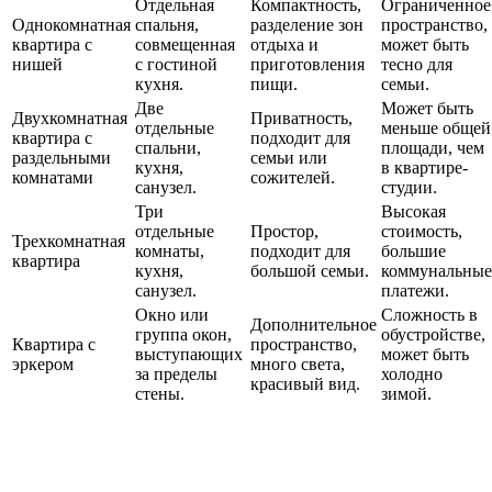
Отдельная
Компактность,
Ограниченное
Однокомнатная
спальня,
разделение зон
пространство,
квартира с
совмещенная
отдыха и
может быть
нишей
с гостиной
приготовления
тесно для
кухня.
пищи.
семьи.
Две
Может быть
Двухкомнатная
Приватность,
отдельные
меньше общей
квартира с
подходит для
спальни,
площади, чем
раздельными
семьи или
кухня,
в квартире-
комнатами
сожителей.
санузел.
студии.
Три
Высокая
отдельные
Простор,
стоимость,
Трехкомнатная
комнаты,
подходит для
большие
квартира
кухня,
большой семьи.
коммунальные
санузел.
платежи.
Окно или
Сложность в
Дополнительное
группа окон,
обустройстве,
Квартира с
пространство,
выступающих
может быть
эркером
много света,
за пределы
холодно
красивый вид.
стены.
зимой.