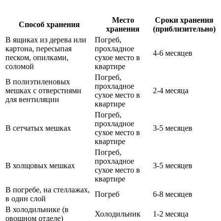
Место
Сроки хранения
Способ хранения
хранения
(приблизительно)
В ящиках из дерева или
Погреб,
картона, пересыпая
прохладное
4-6 месяцев
песком, опилками,
сухое место в
соломой
квартире
Погреб,
В полиэтиленовых
прохладное
мешках с отверстиями
2-4 месяца
сухое место в
для вентиляции
квартире
Погреб,
прохладное
В сетчатых мешках
3-5 месяцев
сухое место в
квартире
Погреб,
прохладное
В холщовых мешках
3-5 месяцев
сухое место в
квартире
В погребе, на стеллажах,
Погреб
6-8 месяцев
в один слой
В холодильнике (в
Холодильник
1-2 месяца
овощном отделе)