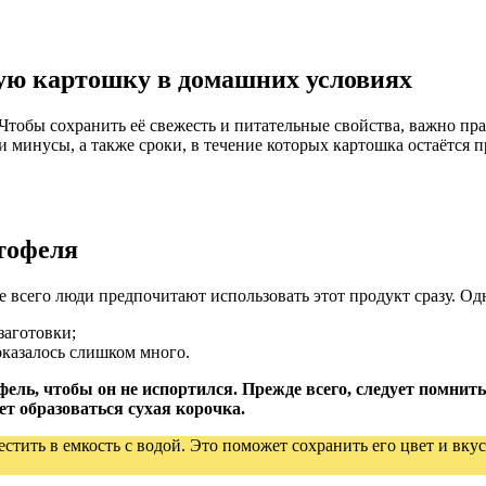
ую картошку в домашних условиях
обы сохранить её свежесть и питательные свойства, важно прав
минусы, а также сроки, в течение которых картошка остаётся п
тофеля
 всего люди предпочитают использовать этот продукт сразу. Од
заготовки;
оказалось слишком много.
фель, чтобы он не испортился. Прежде всего, следует помнит
т образоваться сухая корочка.
стить в емкость с водой. Это поможет сохранить его цвет и вкус