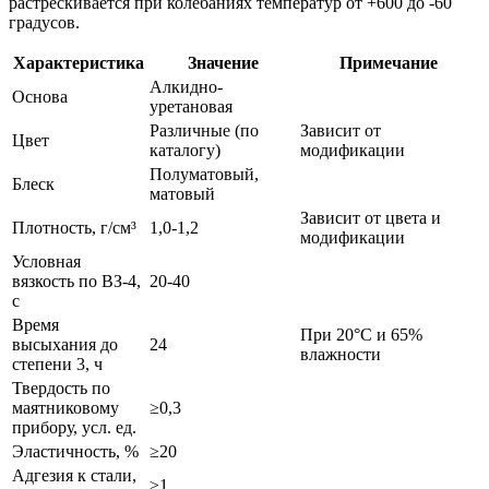
растрескивается при колебаниях температур от +600 до -60
градусов.
Характеристика
Значение
Примечание
Алкидно-
Основа
уретановая
Различные (по
Зависит от
Цвет
каталогу)
модификации
Полуматовый,
Блеск
матовый
Зависит от цвета и
Плотность, г/см³
1,0-1,2
модификации
Условная
вязкость по ВЗ-4,
20-40
с
Время
При 20°С и 65%
высыхания до
24
влажности
степени 3, ч
Твердость по
маятниковому
≥0,3
прибору, усл. ед.
Эластичность, %
≥20
Адгезия к стали,
≥1