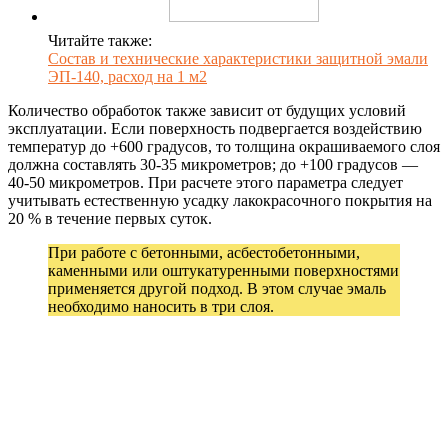
Читайте также:
Состав и технические характеристики защитной эмали
ЭП-140, расход на 1 м2
Количество обработок также зависит от будущих условий
эксплуатации. Если поверхность подвергается воздействию
температур до +600 градусов, то толщина окрашиваемого слоя
должна составлять 30-35 микрометров; до +100 градусов —
40-50 микрометров. При расчете этого параметра следует
учитывать естественную усадку лакокрасочного покрытия на
20 % в течение первых суток.
При работе с бетонными, асбестобетонными,
каменными или оштукатуренными поверхностями
применяется другой подход. В этом случае эмаль
необходимо наносить в три слоя.