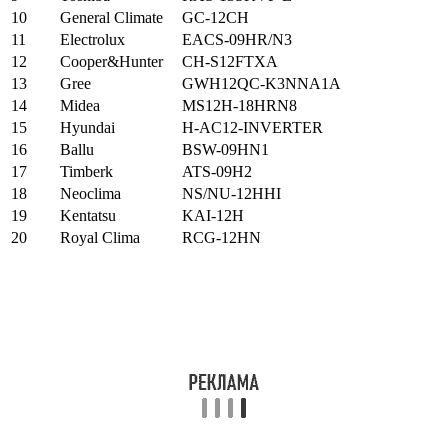
10
General Climate
GC-12CH
11
Electrolux
EACS-09HR/N3
12
Cooper&Hunter
CH-S12FTXA
13
Gree
GWH12QC-K3NNA1A
14
Midea
MS12H-18HRN8
15
Hyundai
H-AC12-INVERTER
16
Ballu
BSW-09HN1
17
Timberk
ATS-09H2
18
Neoclima
NS/NU-12HHI
19
Kentatsu
KAI-12H
20
Royal Clima
RCG-12HN