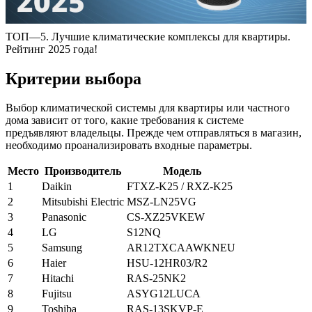
ТОП—5. Лучшие климатические комплексы для квартиры.
Рейтинг 2025 года!
Критерии выбора
Выбор климатической системы для квартиры или частного
дома зависит от того, какие требования к системе
предъявляют владельцы. Прежде чем отправляться в магазин,
необходимо проанализировать входные параметры.
Место
Производитель
Модель
1
Daikin
FTXZ-K25 / RXZ-K25
2
Mitsubishi Electric
MSZ-LN25VG
3
Panasonic
CS-XZ25VKEW
4
LG
S12NQ
5
Samsung
AR12TXCAAWKNEU
6
Haier
HSU-12HR03/R2
7
Hitachi
RAS-25NK2
8
Fujitsu
ASYG12LUCA
9
Toshiba
RAS-13SKVP-E