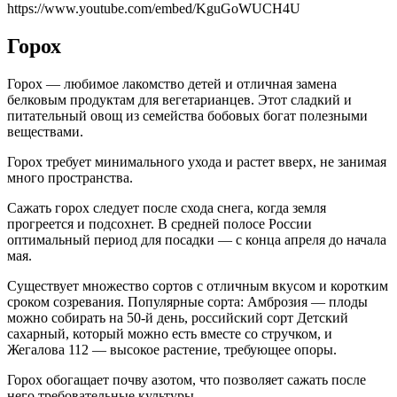
https://www.youtube.com/embed/KguGoWUCH4U
Горох
Горох — любимое лакомство детей и отличная замена
белковым продуктам для вегетарианцев. Этот сладкий и
питательный овощ из семейства бобовых богат полезными
веществами.
Горох требует минимального ухода и растет вверх, не занимая
много пространства.
Сажать горох следует после схода снега, когда земля
прогреется и подсохнет. В средней полосе России
оптимальный период для посадки — с конца апреля до начала
мая.
Существует множество сортов с отличным вкусом и коротким
сроком созревания. Популярные сорта: Амброзия — плоды
можно собирать на 50-й день, российский сорт Детский
сахарный, который можно есть вместе со стручком, и
Жегалова 112 — высокое растение, требующее опоры.
Горох обогащает почву азотом, что позволяет сажать после
него требовательные культуры.