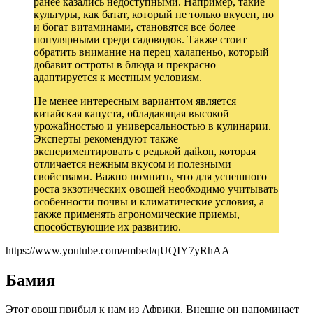
ранее казались недоступными. Например, такие
культуры, как батат, который не только вкусен, но
и богат витаминами, становятся все более
популярными среди садоводов. Также стоит
обратить внимание на перец халапеньо, который
добавит остроты в блюда и прекрасно
адаптируется к местным условиям.
Не менее интересным вариантом является
китайская капуста, обладающая высокой
урожайностью и универсальностью в кулинарии.
Эксперты рекомендуют также
экспериментировать с редькой даikon, которая
отличается нежным вкусом и полезными
свойствами. Важно помнить, что для успешного
роста экзотических овощей необходимо учитывать
особенности почвы и климатические условия, а
также применять агрономические приемы,
способствующие их развитию.
https://www.youtube.com/embed/qUQIY7yRhAA
Бамия
Этот овощ прибыл к нам из Африки. Внешне он напоминает