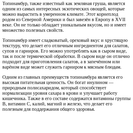
Топинамбур, также известный как земляная груша, является
одним из самых интересных экзотических овощей, которые
можно вырастить в умеренном климате. Этот корнеплод
родом из Северной Америки и был завезён в Европу в XVII
веке. Он не только обладает уникальным вкусом, но и имеет
множество полезных свойств.
Топинамбур имеет сладковатый, ореховый вкус и хрустящую
текстуру, что делает его отличным ингредиентом для салатов,
супов и гарниров. Его можно употреблять как в сыром виде,
так и после термической обработки. В сыром виде он отлично
подходит для приготовления салатов, а в запечённом или
варёном виде может служить гарниром к мясным блюдам.
Одним из главных преимуществ топинамбура является его
высокая питательная ценность. Он богат инулином —
природным полисахаридом, который способствует
нормализации уровня сахара в крови и улучшает работу
кишечника. Также в его составе содержатся витамины группы
B, витамин C, калий, магний и железо, что делает его
полезным для поддержания общего здоровья.