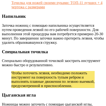
Точилка для ножей своими руками: ТОП-11 лучших + 4
чертежа с размерами
Напильник
Заточка ножниц с помощью напильника осуществляется
путем проведения лезвий по его рабочей поверхности. Для
выполнения этой процедуры вам потребуется примерно 20-30
минут. По завершении заточки важно протереть лезвия, чтобы
удалить образовавшуюся стружку.
Специальная точилка
Специально оборудованной точилкой заострить инструмент
можно быстро и результативно.
Чтобы поточить лезвия, необходимо положить
инструмент на поверхность тупым ребром и
выполнять плавные движения по лезвию выемкой,
предусмотренной в приспособлении.
Цыганская игла
Ножницы можно заточить с помощью цыганской иглы,