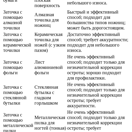
бумаги
плоская
небольшого износа.
поверхность
Заточка с
Быстрый и эффективный
Алмазная
помощью
способ; подходит для
точилка для
алмазной
большинства типов ножниц;
ножниц
точилки
может быть дорогостоящим.
Заточка с
Керамическая
Достаточно эффективный
помощью
точилка для
способ; требует аккуратности;
керамической
ножей (с узким
подходит для небольшого
точилки
пазом)
износа.
Не очень эффективный
Заточка с
Лист
способ; подходит только для
помощью
алюминиевой
незначительной коррекции
фольги
фольги
остроты; хорошо подходит
для профилактики.
Не очень эффективный
Заточка с
Стеклянная
способ; подходит только для
помощью
бутылка с
незначительной коррекции
стеклянной
гладким
остроты; требует
бутылки
горлышком
аккуратности.
Не очень эффективный
Заточка с
Металлическая
способ; подходит только для
помощью
пилка для
незначительной коррекции
металлической
ногтей (тонкая)
остроты; требует
пилки