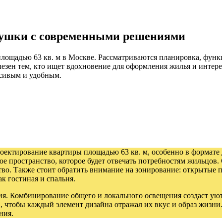
двушки с современными решениями
площадью 63 кв. м в Москве. Рассматриваются планировка, фун
лезен тем, кто ищет вдохновение для оформления жилья и интер
асивым и удобным.
роектирование квартиры площадью 63 кв. м, особенно в формате 
е пространство, которое будет отвечать потребностям жильцов
ство. Также стоит обратить внимание на зонирование: открытые
к гостиная и спальня.
ия. Комбинирование общего и локального освещения создаст ую
чтобы каждый элемент дизайна отражал их вкус и образ жизни.
ния.