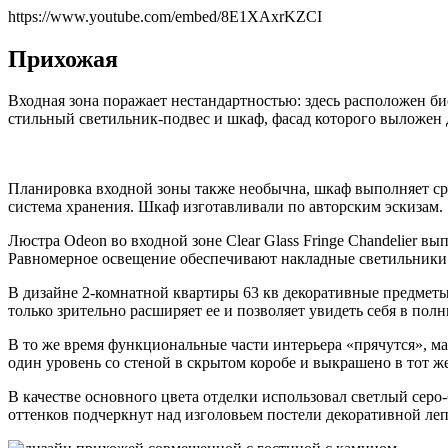
https://www.youtube.com/embed/8E1XAxrKZCI
Прихожая
Входная зона поражает нестандартностью: здесь расположен би
стильный светильник-подвес и шкаф, фасад которого выложен 
Планировка входной зоны также необычна, шкаф выполняет сра
система хранения. Шкаф изготавливали по авторским эскизам.
Люстра Odeon во входной зоне Clear Glass Fringe Chandelier в
Равномерное освещение обеспечивают накладные светильники C
В дизайне 2-комнатной квартиры 63 кв декоративные предметы 
только зрительно расширяет ее и позволяет увидеть себя в по
В то же время функциональные части интерьера «прячутся», ма
один уровень со стеной в скрытом коробе и выкрашено в тот же
В качестве основного цвета отделки использовал светлый серо
оттенков подчеркнут над изголовьем постели декоративной леп