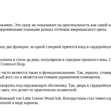
окамин. Это сразу же показывает на оригинальность как самой к
деревянными планками разных оттенков американского ореха.
зу две функции: за одной створкой прячется вход в гардеробну
ыполнена в стиле ар-деко, популярном в середине прошлого века.
entrsvet Drop.
часто являются также и функциональными. Так, зеркало, стоящее
лный рост, но и является настоящим украшением помещения.
скируясь под окружающую обстановку. Так, дверь в гардеробную
 цвет, что делает ее практически незаметной.
-бежевый тон Little Greene Wood Ash. Контрастным стал темно-с
ниной в виде карниза.