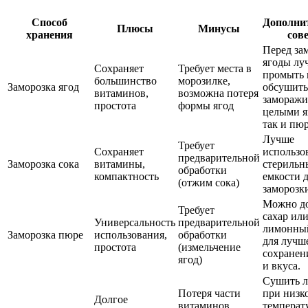
Способ
Дополни
Плюсы
Минусы
хранения
сов
Перед за
ягоды лу
Сохраняет
Требует места в
промыть 
большинство
морозилке,
Заморозка ягод
обсушить
витаминов,
возможна потеря
заморажи
простота
формы ягод
целыми я
так и пю
Лучше
Требует
Сохраняет
использо
предварительной
Заморозка сока
витамины,
стерильн
обработки
компактность
емкости 
(отжим сока)
заморозк
Можно до
Требует
сахар ил
Универсальность
предварительной
лимонны
Заморозка пюре
использования,
обработки
для лучш
простота
(измельчение
сохранен
ягод)
и вкуса.
Сушить 
Потеря части
при низк
Долгое
витаминов,
температу