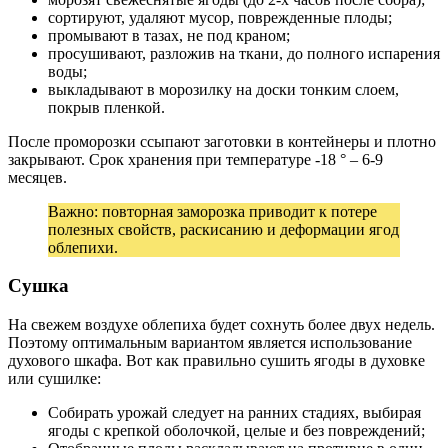
сортируют, удаляют мусор, поврежденные плоды;
промывают в тазах, не под краном;
просушивают, разложив на ткани, до полного испарения
воды;
выкладывают в морозилку на доски тонким слоем,
покрыв пленкой.
После проморозки ссыпают заготовки в контейнеры и плотно
закрывают. Срок хранения при температуре -18 ° – 6-9
месяцев.
Важно: повторная заморозка приводит к потере
полезных свойств, раскисанию и деформации ягод
облепихи.
Сушка
На свежем воздухе облепиха будет сохнуть более двух недель.
Поэтому оптимальным вариантом является использование
духового шкафа. Вот как правильно сушить ягоды в духовке
или сушилке:
Собирать урожай следует на ранних стадиях, выбирая
ягоды с крепкой оболочкой, целые и без повреждений;