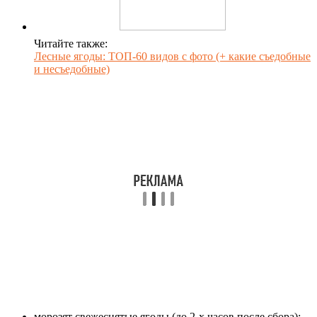
Читайте также:
Лесные ягоды: ТОП-60 видов с фото (+ какие съедобные
и несъедобные)
морозят свежеснятые ягоды (до 2-х часов после сбора);