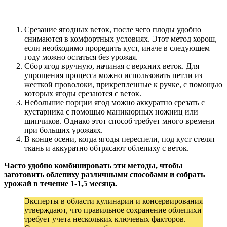
Срезание ягодных веток, после чего плоды удобно
снимаются в комфортных условиях. Этот метод хорош,
если необходимо проредить куст, иначе в следующем
году можно остаться без урожая.
Сбор ягод вручную, начиная с верхних веток. Для
упрощения процесса можно использовать петли из
жесткой проволоки, прикрепленные к ручке, с помощью
которых ягоды срезаются с веток.
Небольшие порции ягод можно аккуратно срезать с
кустарника с помощью маникюрных ножниц или
щипчиков. Однако этот способ требует много времени
при больших урожаях.
В конце осени, когда ягоды переспели, под куст стелят
ткань и аккуратно обтрясают облепиху с веток.
Часто удобно комбинировать эти методы, чтобы
заготовить облепиху различными способами и собрать
урожай в течение 1-1,5 месяца.
Эксперты в области кулинарии и консервирования
утверждают, что правильное сохранение облепихи
требует учета нескольких ключевых факторов.