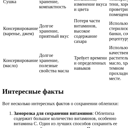
Сушка
хранение,
изменение вкуса
тени, хо
компактность
и цвета
проветри
помещен
Потеря части
Использо
Долгое
витаминов,
Консервирование
стерилиз
хранение,
высокое
(варенье, джем)
банки, с
приятный вкус
содержание
рецептуру
сахара
Использо
качестве
Долгое
Требует времени
растител
Консервирование
хранение,
и определенных
масло, хр
(масло)
полезные
навыков
темном
свойства масла
прохлад
месте.
Интересные факты
Вот несколько интересных фактов о сохранении облепихи:
Заморозка для сохранения витаминов
: Облепиха
содержит большое количество витаминов, особенно
витамина C. Один из лучших способов сохранить ее