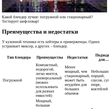
Какой блендер лучше: погружной или стационарный?
Тестирует шеф-повар!
Преимущества и недостатки
У кухонной техники есть хейтеры и приверженцы. Одних
устраивает миксер, а других – блендер.
Подход
Тип блендера
Преимущества
Недостатки
для…
Компактный,
Менее
недорогой,
мощный, чем
Небольши
легко моется,
стационарный,
порций,
универсальный
Погружной
может быть
соусов, су
(можно
неудобен для
пюре,
использовать
больших
коктейлей
для разных
объемов
емкостей)
Мощный,
большая