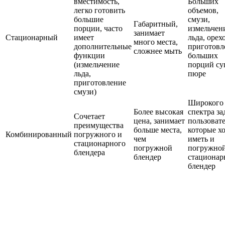
вместимость,
Больших
легко готовить
объемов,
большие
смузи,
Габаритный,
порции, часто
измельчен
занимает
Стационарный
имеет
льда, орех
много места,
дополнительные
приготовл
сложнее мыть
функции
больших
(измельчение
порций су
льда,
пюре
приготовление
смузи)
Широкого
Более высокая
спектра за
Сочетает
цена, занимает
пользовате
преимущества
больше места,
которые хо
Комбинированный
погружного и
чем
иметь и
стационарного
погружной
погружной
блендера
блендер
стациона
блендер