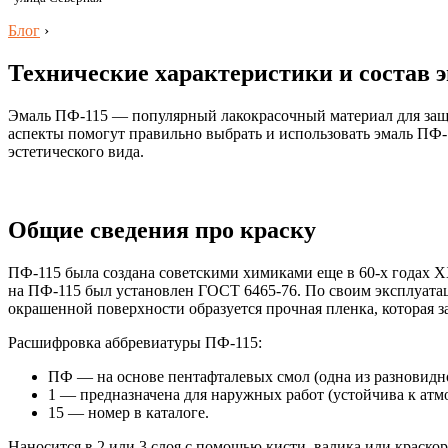
Блог
›
Технические характеристики и состав э
Эмаль ПФ-115 — популярный лакокрасочный материал для защит
аспекты помогут правильно выбрать и использовать эмаль ПФ-1
эстетического вида.
Общие сведения про краску
ПФ-115 была создана советскими химиками еще в 60-х годах XX
на ПФ-115 был установлен ГОСТ 6465-76. По своим эксплуатац
окрашенной поверхности образуется прочная пленка, которая з
Расшифровка аббревиатуры ПФ-115:
ПФ — на основе пентафталевых смол (одна из разновидно
1 — предназначена для наружных работ (устойчива к атм
15 — номер в каталоге.
Наносится в 2 или 3 слоя с помощью кисти, валика или краско