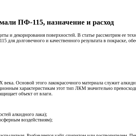
мали ПФ-115, назначение и расход
ы и декорирования поверхностей. В статье рассмотрим ее техни
15 для долговечного и качественного результата в покраске, об
 века. Основой этого лакокрасочного материала служит алкидный
ионным характеристикам этот тип ЛКМ значительно превосходит
ащищает объект от влаги.
стей алкидного лака);
осферным воздействиям);
распылителя. Разбавляется уайт-спиритом или растворителем. П