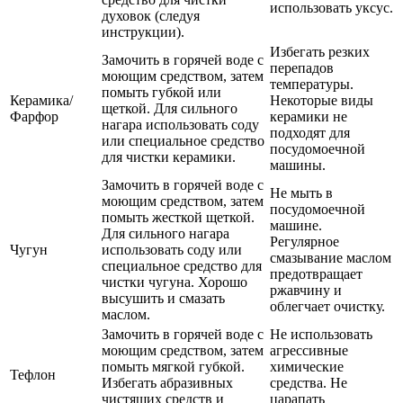
использовать уксус.
духовок (следуя
инструкции).
Избегать резких
Замочить в горячей воде с
перепадов
моющим средством, затем
температуры.
помыть губкой или
Керамика/
Некоторые виды
щеткой. Для сильного
Фарфор
керамики не
нагара использовать соду
подходят для
или специальное средство
посудомоечной
для чистки керамики.
машины.
Замочить в горячей воде с
Не мыть в
моющим средством, затем
посудомоечной
помыть жесткой щеткой.
машине.
Для сильного нагара
Регулярное
Чугун
использовать соду или
смазывание маслом
специальное средство для
предотвращает
чистки чугуна. Хорошо
ржавчину и
высушить и смазать
облегчает очистку.
маслом.
Замочить в горячей воде с
Не использовать
моющим средством, затем
агрессивные
помыть мягкой губкой.
химические
Тефлон
Избегать абразивных
средства. Не
чистящих средств и
царапать