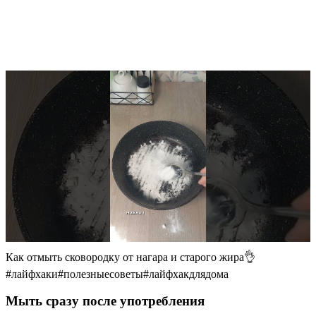
Как отмыть сковородку от нагара и старого жира👌
#лайфхаки#полезныесоветы#лайфхакдлядома
Мыть сразу после употребления