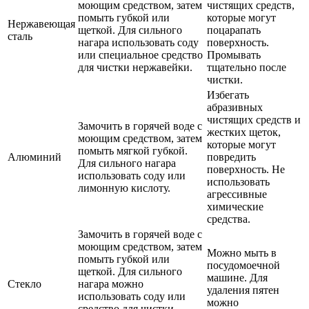
моющим средством, затем
чистящих средств,
помыть губкой или
которые могут
Нержавеющая
щеткой. Для сильного
поцарапать
сталь
нагара использовать соду
поверхность.
или специальное средство
Промывать
для чистки нержавейки.
тщательно после
чистки.
Избегать
абразивных
чистящих средств и
Замочить в горячей воде с
жестких щеток,
моющим средством, затем
которые могут
помыть мягкой губкой.
Алюминий
повредить
Для сильного нагара
поверхность. Не
использовать соду или
использовать
лимонную кислоту.
агрессивные
химические
средства.
Замочить в горячей воде с
моющим средством, затем
Можно мыть в
помыть губкой или
посудомоечной
щеткой. Для сильного
машине. Для
Стекло
нагара можно
удаления пятен
использовать соду или
можно
средство для чистки