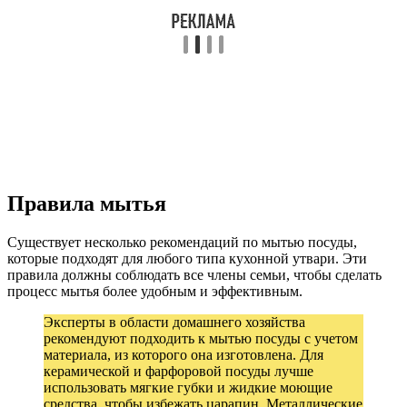
Правила мытья
Существует несколько рекомендаций по мытью посуды,
которые подходят для любого типа кухонной утвари. Эти
правила должны соблюдать все члены семьи, чтобы сделать
процесс мытья более удобным и эффективным.
Эксперты в области домашнего хозяйства
рекомендуют подходить к мытью посуды с учетом
материала, из которого она изготовлена. Для
керамической и фарфоровой посуды лучше
использовать мягкие губки и жидкие моющие
средства, чтобы избежать царапин. Металлические