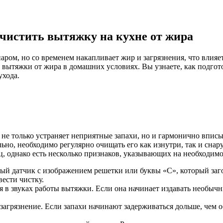
очистить вытяжку на кухне от жира
ром, но со временем накапливает жир и загрязнения, что влияет
вытяжки от жира в домашних условиях. Вы узнаете, как подгото
ухода.
е только устраняет неприятные запахи, но и гармонично вписы
но, необходимо регулярно очищать его как изнутри, так и сна
, однако есть несколько признаков, указывающих на необходимос
й датчик с изображением решетки или буквы «С», который заго
вести чистку.
я в звуках работы вытяжки. Если она начинает издавать необычн
загрязнение. Если запахи начинают задерживаться дольше, чем 